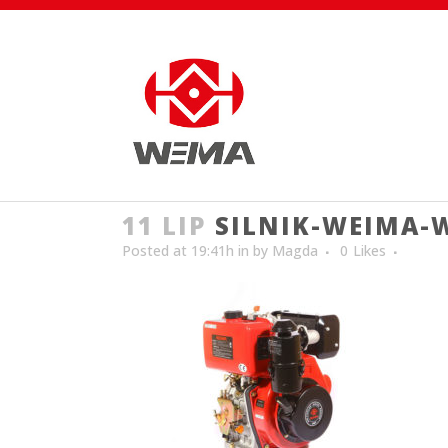
11 LIP
SILNIK-WEIMA-
Posted at 19:41h
in
by
Magda
0
Likes