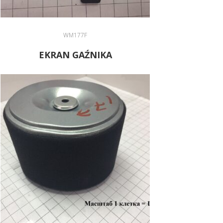
WM177F
EKRAN GAŹNIKA