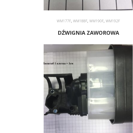
,
,
,
WM177F
WM188F
WM190F
WM192F
DŹWIGNIA ZAWOROWA