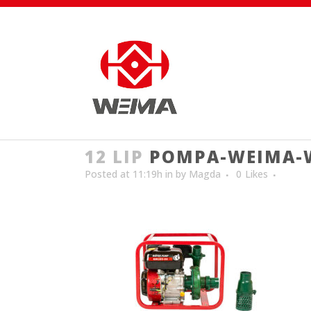
12 LIP
POMPA-WEIMA-W
Posted at 11:19h
in
by
Magda
0
Likes