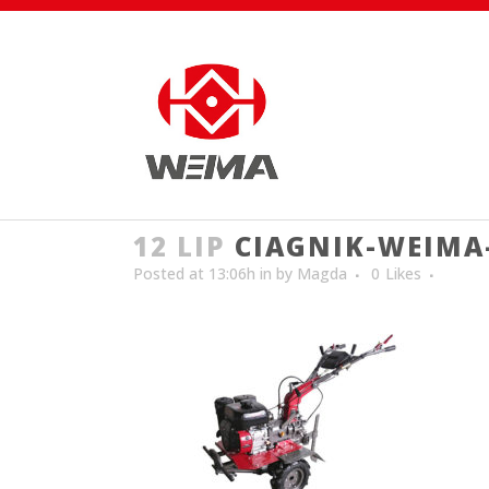
12 LIP
CIAGNIK-WEIMA
Posted at 13:06h
in
by
Magda
0
Likes