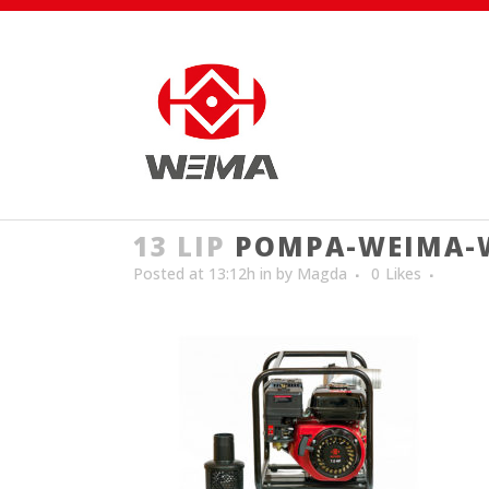
13 LIP
POMPA-WEIMA-W
Posted at 13:12h
in
by
Magda
0
Likes