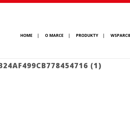
HOME
O MARCE
PRODUKTY
WSPARCI
24AF499CB778454716 (1)