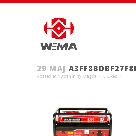
29 MAJ
A3FF8BDBF27F8B
Posted at 13:01h
in
by
Magda
0
Likes