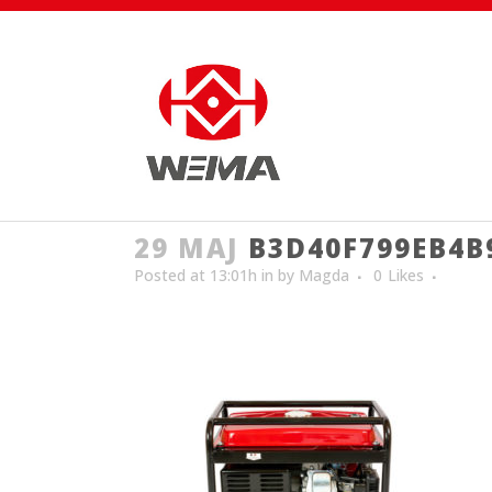
29 MAJ
B3D40F799EB4B
Posted at 13:01h
in
by
Magda
0
Likes