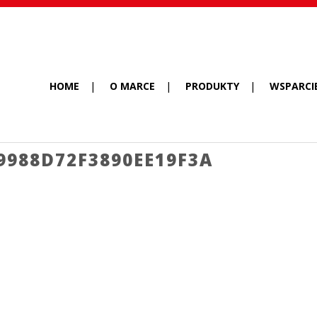
HOME
O MARCE
PRODUKTY
WSPARCI
9988D72F3890EE19F3A