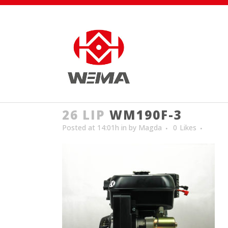
26 LIP
WM190F-3
Posted at 14:01h
in
by
Magda
0
Likes