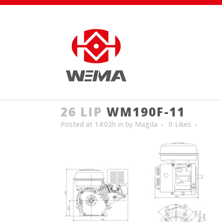
26 LIP
WM190F-11
Posted at 14:02h
in
by
Magda
0
Likes