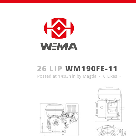
26 LIP
WM190FE-11
Posted at 14:03h
in
by
Magda
0
Likes