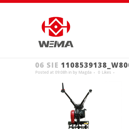
06 SIE
1108539138_W80
Posted at 09:08h
in
by
Magda
0
Likes