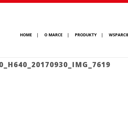
HOME
O MARCE
PRODUKTY
WSPARCI
0_H640_20170930_IMG_7619