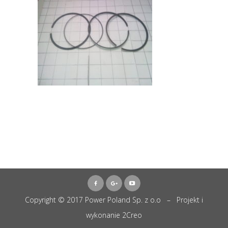
Copyright © 2017 Power Poland Sp. z o.o – Projekt i
wykonanie
2Creo