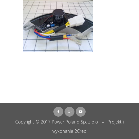
Copyright © 2017 Power Poland Sp. z o.o – Projekt i
wykonanie
2Creo