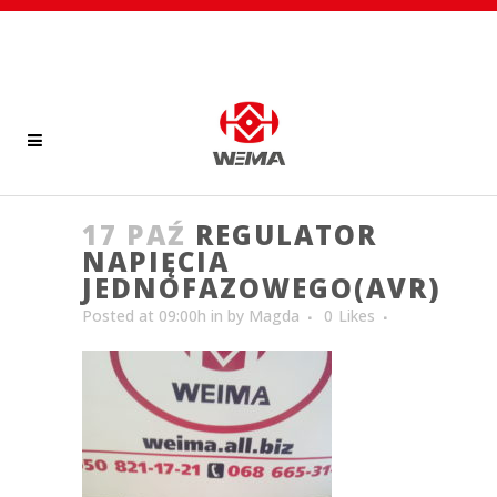
17 PAŹ
REGULATOR
NAPIĘCIA
JEDNOFAZOWEGO(AVR)
Posted at 09:00h
in
by
Magda
0
Likes