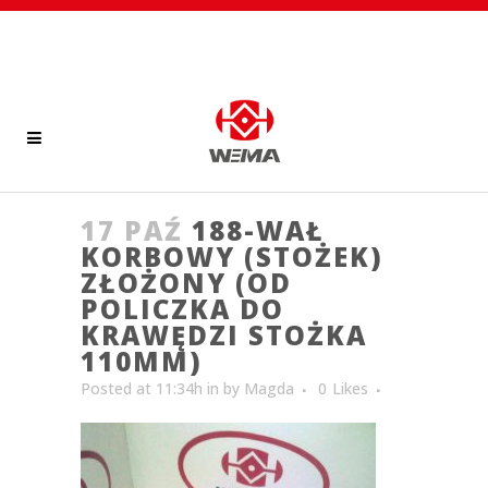
17 PAŹ
188-WAŁ
KORBOWY (STOŻEK)
ZŁOŻONY (OD
POLICZKA DO
KRAWĘDZI STOŻKA
110MM)
Posted at 11:34h
in
by
Magda
0
Likes