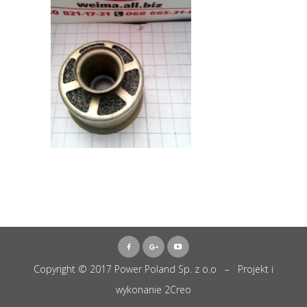
Copyright © 2017 Power Poland Sp. z o.o – Projekt i
wykonanie
2Creo