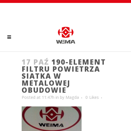
17 PAŹ
190-ELEMENT
FILTRU POWIETRZA
SIATKA W
METALOWEJ
OBUDOWIE
Posted at 11:47h
in
by
Magda
0
Likes