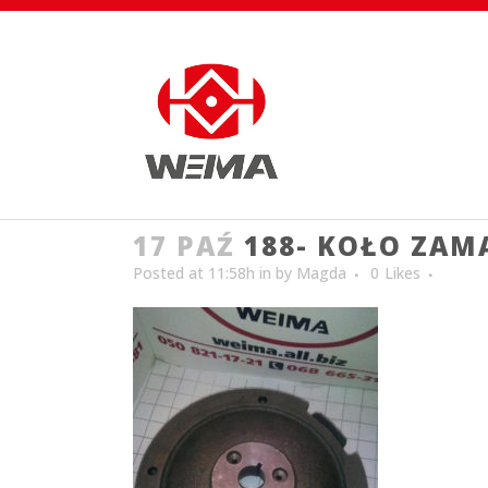
17 PAŹ
188- KOŁO ZA
Posted at 11:58h
in
by
Magda
0
Likes