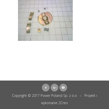
Copyright © 2017 Power Poland Sp. z o.o – Projekt i
wykonanie
2Creo