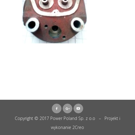
Copyright © 2017 Power Poland Sp. z o.o – Projekt i
wykonanie
2Creo