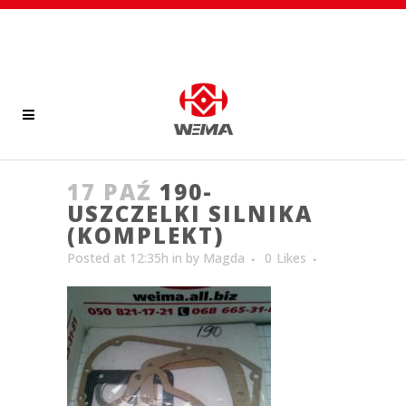
17 PAŹ
190-
USZCZELKI SILNIKA
(KOMPLEKT)
Posted at 12:35h
in
by
Magda
0
Likes