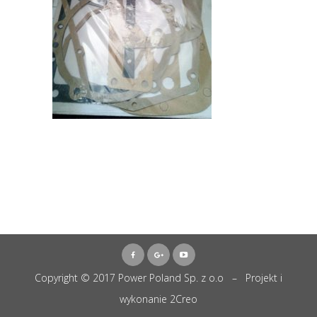
Copyright © 2017 Power Poland Sp. z o.o – Projekt i
wykonanie
2Creo