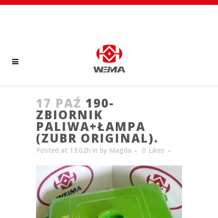
17 PAŹ
190-
ZBIORNIK
PALIWA+ŁAMPA
(ZUBR ORIGINAL).
Posted at 13:02h
in
by
Magda
0
Likes