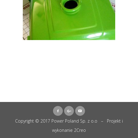
Copyright © 2017 Power Poland Sp. z o.o – Projekt i
wykonanie
2Creo