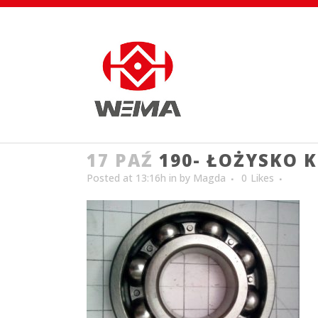
17 PAŹ
190- ŁOŻYSKO K
Posted at 13:16h
in
by
Magda
0
Likes