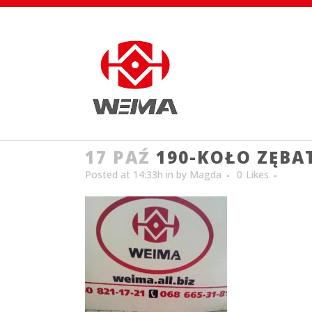
17 PAŹ
190-KOŁO ZĘBA
Posted at 14:33h
in
by
Magda
0
Likes