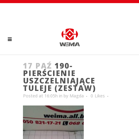
17 PAŹ
190-
PIERŚCIENIE
USZCZELNIAJĄCE
TULEJE (ZESTAW)
Posted at 16:05h
in
by
Magda
0
Likes