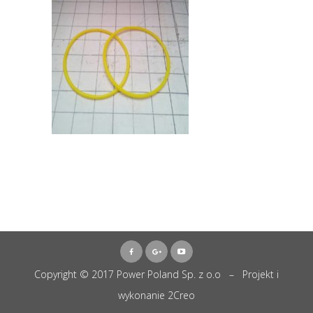
Copyright © 2017 Power Poland Sp. z o.o – Projekt i
wykonanie
2Creo