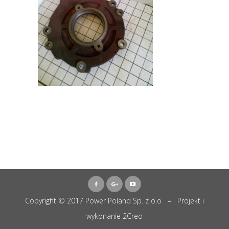
Copyright © 2017 Power Poland Sp. z o.o – Projekt i
wykonanie
2Creo