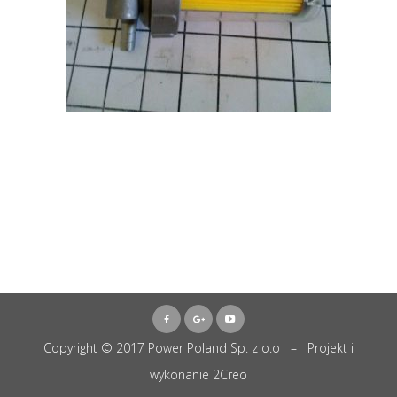
Copyright © 2017 Power Poland Sp. z o.o – Projekt i
wykonanie
2Creo