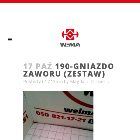
17 PAŹ
190-GNIAZDO
ZAWORU (ZESTAW)
Posted at 17:13h
in
by
Magda
0
Likes