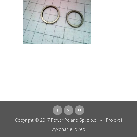
Copyright © 2017 Power Poland Sp. z o.o – Projekt i
wykonanie
2Creo