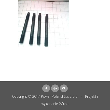
Copyright © 2017 Power Poland Sp. z o.o – Projekt i
wykonanie
2Creo