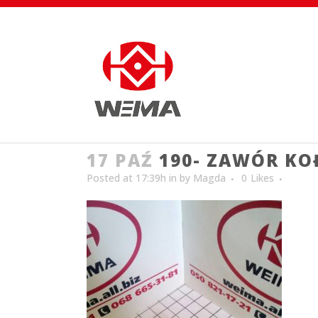
17 PAŹ
190- ZAWÓR K
Posted at 17:39h
in
by
Magda
0
Likes