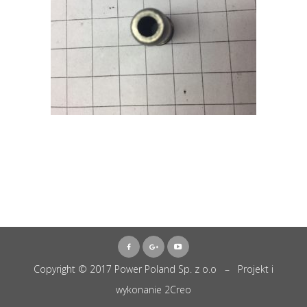
Copyright © 2017 Power Poland Sp. z o.o – Projekt i
wykonanie
2Creo