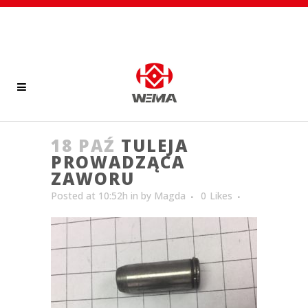
18 PAŹ
TULEJA
PROWADZĄCA
ZAWORU
Posted at 10:52h
in
by
Magda
0
Likes