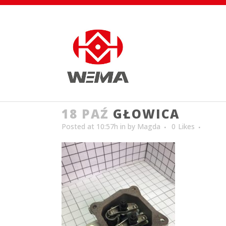
18 PAŹ
GŁOWICA
Posted at 10:57h
in
by
Magda
0
Likes