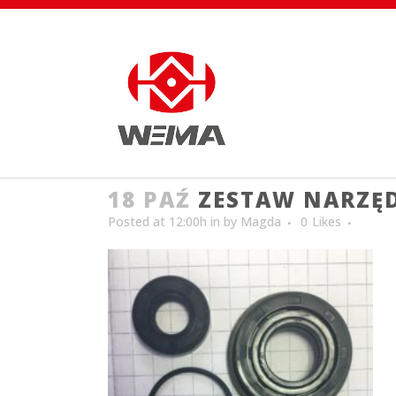
18 PAŹ
ZESTAW NARZĘ
Posted at 12:00h
in
by
Magda
0
Likes