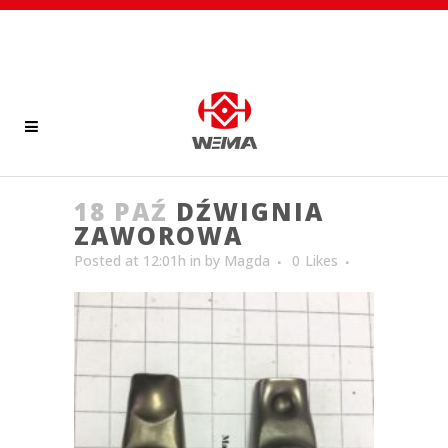
18 PAŹ
DŹWIGNIA
ZAWOROWA
Posted at 12:01h
in
by
Magda
0
Likes