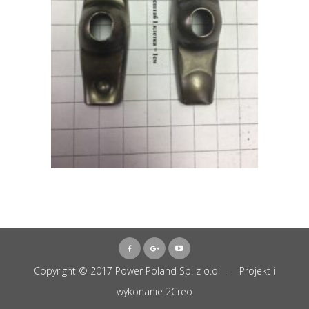
Copyright © 2017 Power Poland Sp. z o.o – Projekt i
wykonanie
2Creo