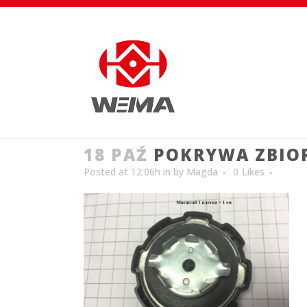
18 PAŹ
POKRYWA ZBIO
Posted at 12:06h
in
by
Magda
0
Likes