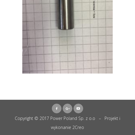
Copyright © 2017 Power Poland Sp. z o.o – Projekt i
wykonanie
2Creo