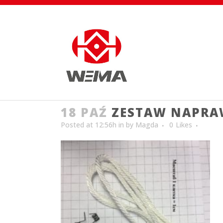
18 PAŹ
ZESTAW NAPRA
Posted at 12:56h
in
by
Magda
0
Likes