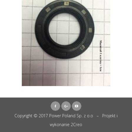
Copyright © 2017 Power Poland Sp. z o.o – Projekt i
wykonanie
2Creo