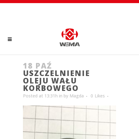
18 PAŹ
USZCZELNIENIE
OLEJU WAŁU
KORBOWEGO
Posted at 13:31h
in
by
Magda
0
Likes