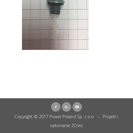
Copyright © 2017 Power Poland Sp. z o.o – Projekt i
wykonanie
2Creo