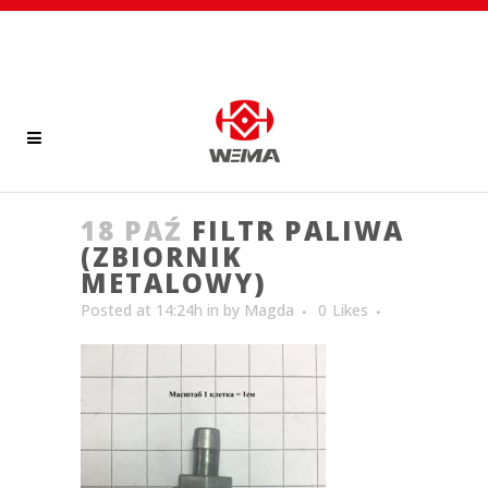
18 PAŹ
FILTR PALIWA
(ZBIORNIK
METALOWY)
Posted at 14:24h
in
by
Magda
0
Likes