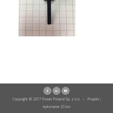
Copyright © 2017 Power Poland Sp. z o.o – Projekt i
wykonanie
2Creo