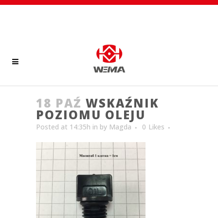
18 PAŹ
WSKAŹNIK
POZIOMU OLEJU
Posted at 14:35h
in
by
Magda
0
Likes