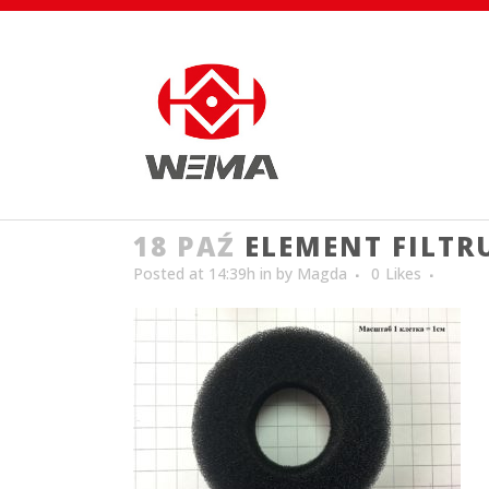
18 PAŹ
ELEMENT FILTR
Posted at 14:39h
in
by
Magda
0
Likes