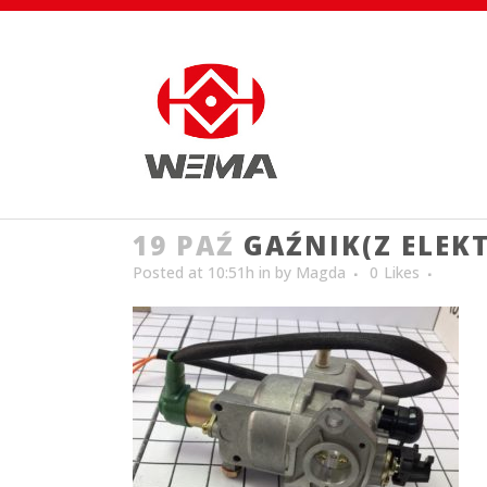
19 PAŹ
GAŹNIK(Z ELE
Posted at 10:51h
in
by
Magda
0
Likes