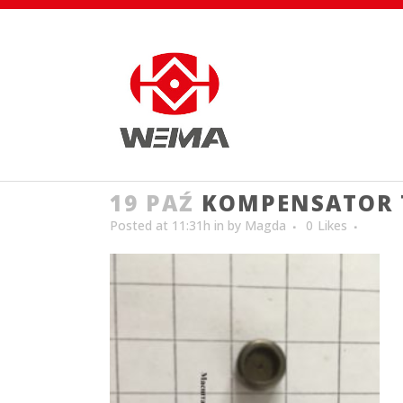
19 PAŹ
KOMPENSATOR 
Posted at 11:31h
in
by
Magda
0
Likes