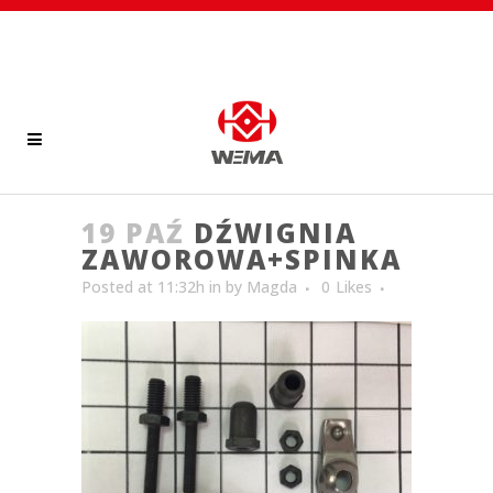
19 PAŹ
DŹWIGNIA
ZAWOROWA+SPINKA
Posted at 11:32h
in
by
Magda
0
Likes