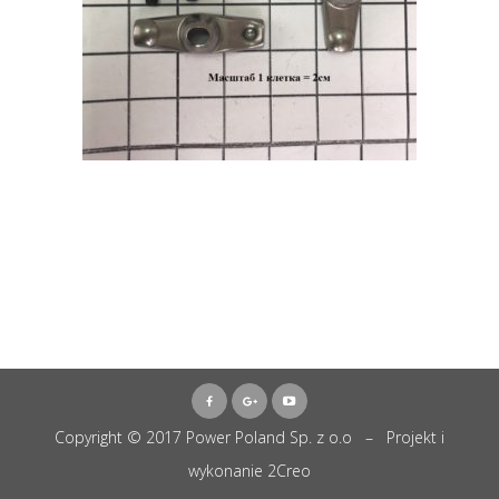
Copyright © 2017 Power Poland Sp. z o.o – Projekt i
wykonanie
2Creo