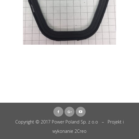
Copyright © 2017 Power Poland Sp. z o.o – Projekt i
wykonanie
2Creo