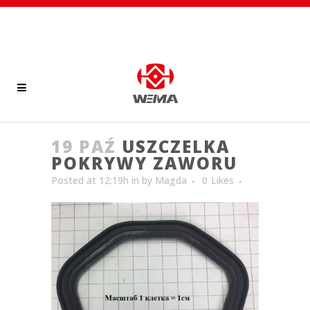
19 PAŹ
USZCZELKA
POKRYWY ZAWORU
Posted at 12:19h
in
by
Magda
0
Likes