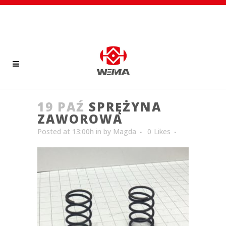
19 PAŹ
SPRĘŻYNA
ZAWOROWA
Posted at 13:00h
in
by
Magda
0
Likes