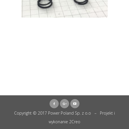
Copyright © 2017 Power Poland Sp. z o.o – Projekt i
wykonanie
2Creo