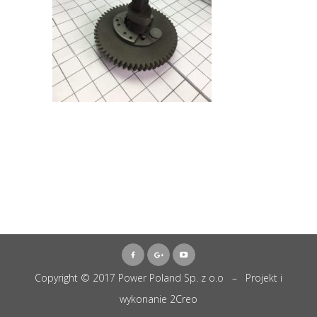
Copyright © 2017 Power Poland Sp. z o.o – Projekt i
wykonanie
2Creo