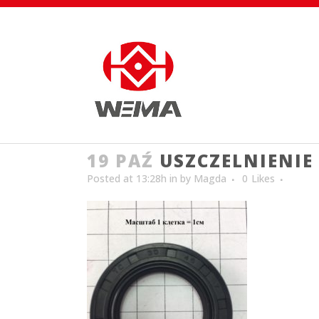
19 PAŹ
USZCZELNIENIE
Posted at 13:28h
in
by
Magda
0
Likes