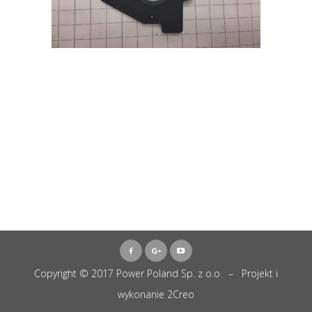
Copyright © 2017 Power Poland Sp. z o.o – Projekt i
wykonanie
2Creo