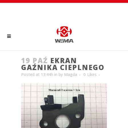
19 PAŹ
EKRAN
GAŹNIKA CIEPLNEGO
Posted at 13:44h
in
by
Magda
0
Likes