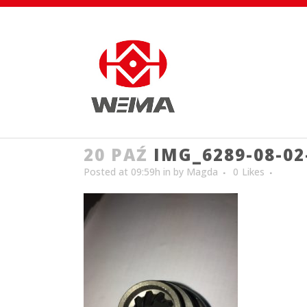
20 PAŹ
IMG_6289-08-02
Posted at 09:59h
in
by
Magda
0
Likes