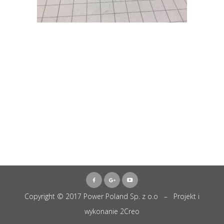
Copyright © 2017 Power Poland Sp. z o.o – Projekt i
wykonanie
2Creo