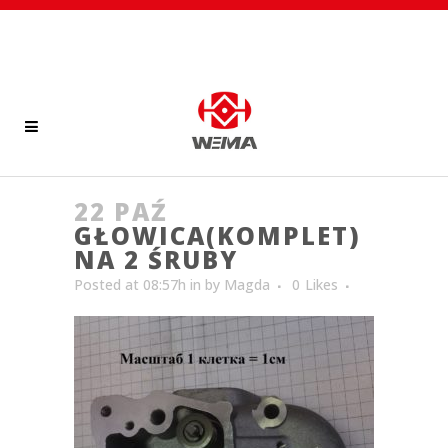
22 PAŹ
GŁOWICA(KOMPLET)
NA 2 ŚRUBY
Posted at 08:57h
in
by
Magda
0
Likes