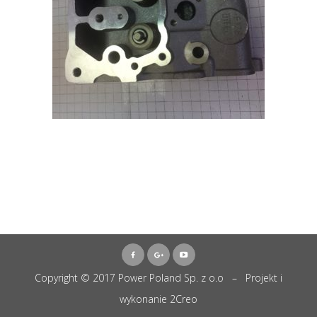
Copyright © 2017 Power Poland Sp. z o.o – Projekt i
wykonanie
2Creo